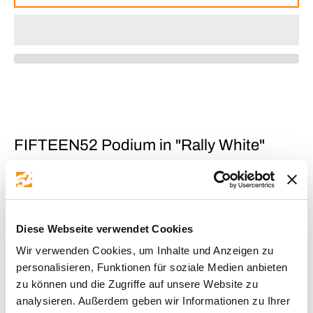
FIFTEEN52 Podium in "Rally White"
Eigenschaften:
Größe: 7,5x17 Zoll
Diese Webseite verwendet Cookies
Doppellochkreis: 4x100/108 mm
Wir verwenden Cookies, um Inhalte und Anzeigen zu
Einpresstiefe: 42 mm
personalisieren, Funktionen für soziale Medien anbieten
Mittenloch: 73,1 mm
zu können und die Zugriffe auf unsere Website zu
analysieren. Außerdem geben wir Informationen zu Ihrer
Radlast: 720 kg