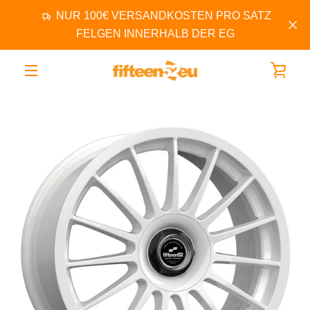
Direkt
NUR 100€ VERSANDKOSTEN PRO SATZ
zum
Inhalt
FELGEN INNERHALB DER EG
WAR
ZURÜCK
VORWÄRTS
Schieber
Schieber
Schieber
MENÜ
1
2
3
EINS