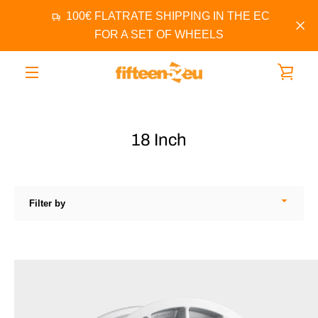
Skip
100€ FLATRATE SHIPPING IN THE EC
to
content
FOR A SET OF WHEELS
VIEW
MENU
CART
18 Inch
Filter
by