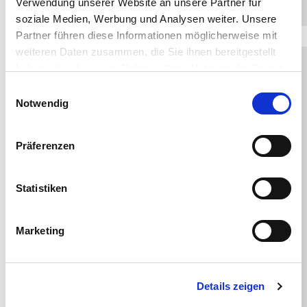
Verwendung unserer Website an unsere Partner für
371,13 €
AGAIN
soziale Medien, Werbung und Analysen weiter. Unsere
Partner führen diese Informationen möglicherweise mit
weiteren Daten zusammen, die Sie ihnen bereitgestellt
haben oder die sie im Rahmen Ihrer Nutzung der Dienste
gesammelt haben.
Einwilligungsauswahl
Notwendig
Präferenzen
Statistiken
Marketing
Details zeigen