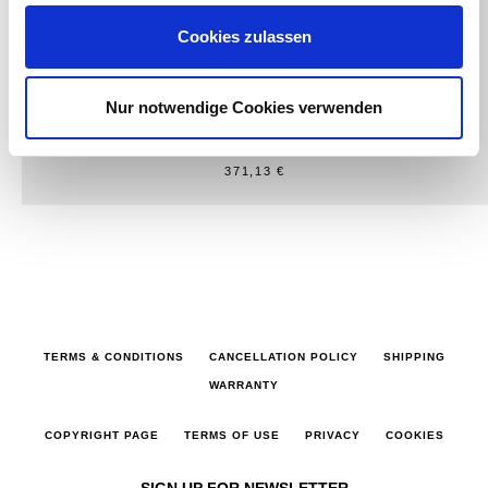
Cookies zulassen
fifteen52
TÜV - Gutachten
Nur notwendige Cookies verwenden
Fifteen52 Podium 8,5x18 5x120 ET35
Frosted Graphite
371,13 €
TERMS & CONDITIONS
CANCELLATION POLICY
SHIPPING
WARRANTY
COPYRIGHT PAGE
TERMS OF USE
PRIVACY
COOKIES
SIGN UP FOR NEWSLETTER