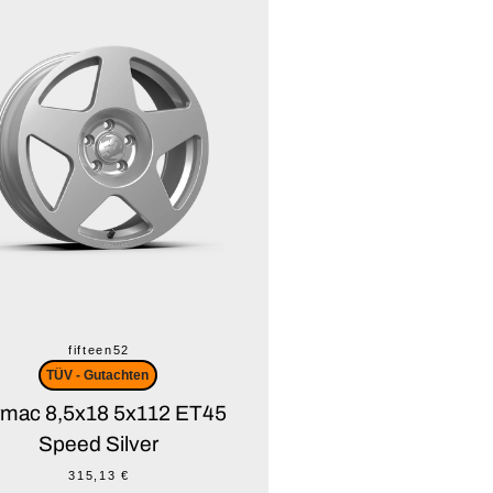
fifteen52
TÜV - Gutachten
rmac 8,5x18 5x112 ET45
Speed Silver
315,13 €