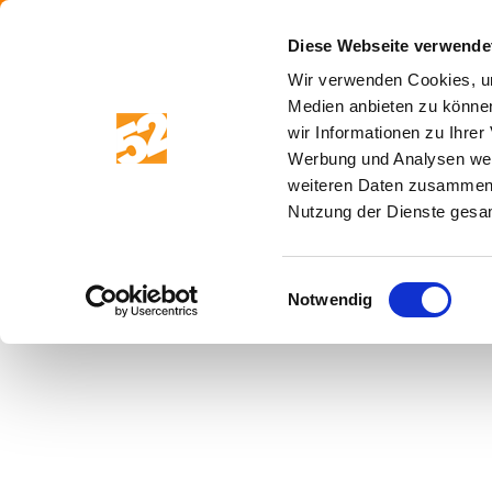
Skip
to
Diese Webseite verwende
content
Wir verwenden Cookies, um
Medien anbieten zu können
MENU
wir Informationen zu Ihre
Werbung und Analysen weit
weiteren Daten zusammen, 
Nutzung der Dienste gesa
This collectio
Einwilligungsauswahl
normally fi
Notwendig