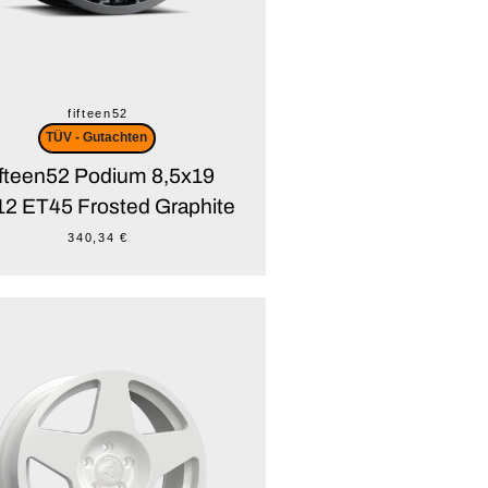
fifteen52
TÜV - Gutachten
ifteen52 Podium 8,5x19
12 ET45 Frosted Graphite
340,34 €