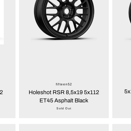
fifteen52
5x
12
Holeshot RSR 8,5x19 5x112
ET45 Asphalt Black
Sold Out