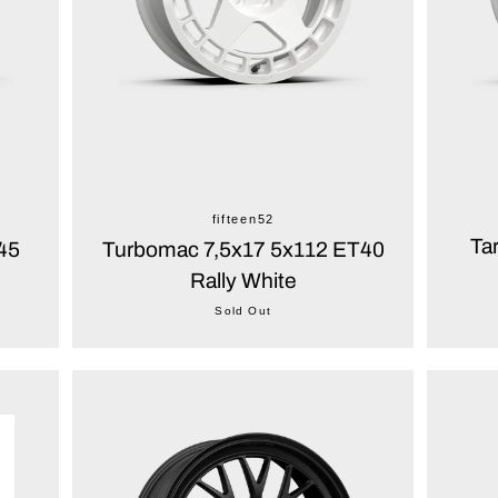
fifteen52
Ta
45
Turbomac 7,5x17 5x112 ET40
Rally White
Sold Out