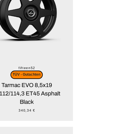
fifteen52
TÜV - Gutachten
Tarmac EVO 8,5x19
112/114,3 ET45 Asphalt
Black
340,34 €