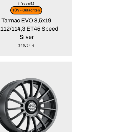
fifteen52
TÜV - Gutachten
Tarmac EVO 8,5x19
x112/114,3 ET45 Speed
Silver
340,34 €