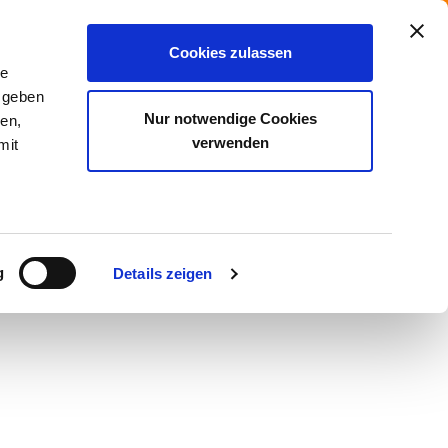
ELS
Cookies zulassen
le
VIEW
 geben
Nur notwendige Cookies
ien,
CART
verwenden
mit
r
 which you will
t recent BMW
g
Details zeigen