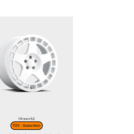
fifteen52
TÜV - Gutachten