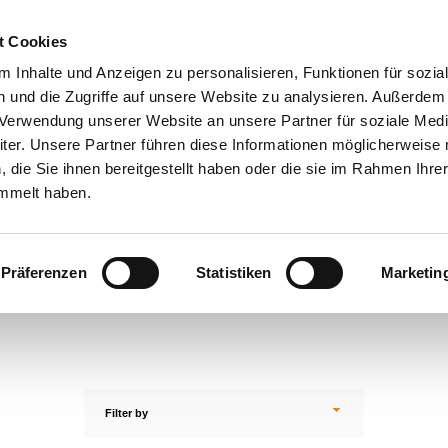
100€ FLATRATE SHIPPING IN THE EC FOR A SET OF WHE
t Cookies
 Inhalte und Anzeigen zu personalisieren, Funktionen für sozia
 und die Zugriffe auf unsere Website zu analysieren. Außerdem
r Verwendung unserer Website an unsere Partner für soziale Med
er. Unsere Partner führen diese Informationen möglicherweise 
die Sie ihnen bereitgestellt haben oder die sie im Rahmen Ihre
PCD 5x112
mmelt haben.
n contains all fifteen52 with a 5x112 PCD
nd on your VW, Audi, Mercedes and mos
Präferenzen
Statistiken
Marketin
models.
Filter
by