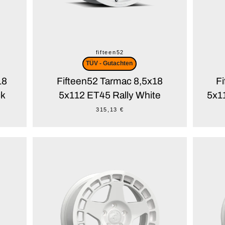
fifteen52
TÜV - Gutachten
18
Fifteen52 Tarmac 8,5x18
F
ck
5x112 ET45 Rally White
5x1
315,13 €