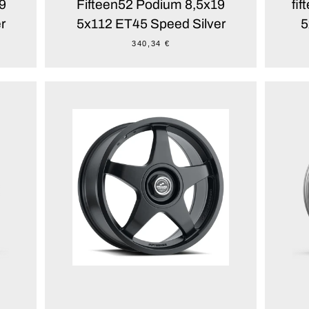
9
Fifteen52 Podium 8,5x19
fi
r
5x112 ET45 Speed Silver
5
340,34 €