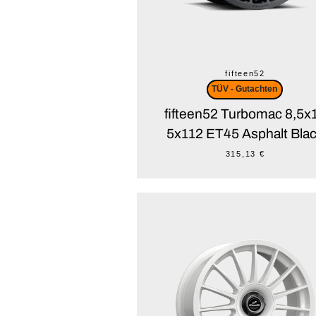
fifteen52
TÜV - Gutachten
fifteen52 Turbomac 8,5x
5x112 ET45 Asphalt Bla
315,13 €