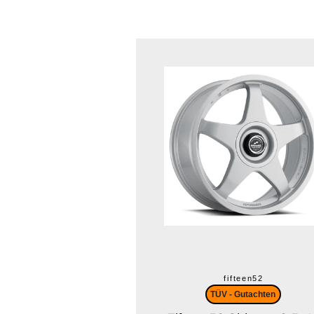
fifteen52
TÜV - Gutachten