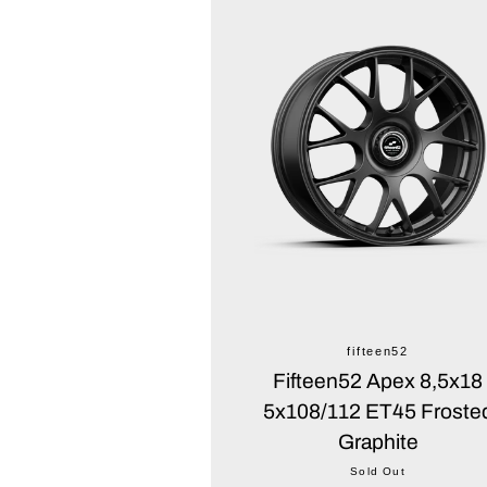
fifteen52
Fifteen52 Apex 8,5x18
5x108/112 ET45 Froste
Graphite
Sold Out