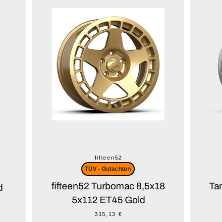
fifteen52
TÜV - Gutachten
fifteen52 Turbomac 8,5x18
Ta
d
5x112 ET45 Gold
315,13 €