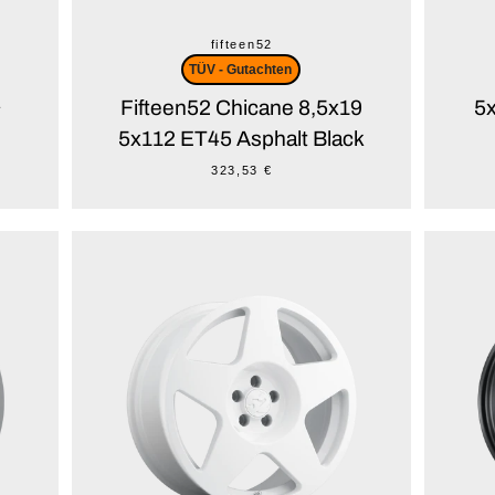
fifteen52
TÜV - Gutachten
Fifteen52 Chicane 8,5x19
5
y
5x112 ET45 Asphalt Black
323,53 €