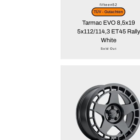
fifteen52
TÜV - Gutachten
Tarmac EVO 8,5x19
5x112/114,3 ET45 Rall
White
Sold Out