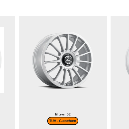
Instagram
SEARCH
fifteen52
TÜV - Gutachten
AGAIN