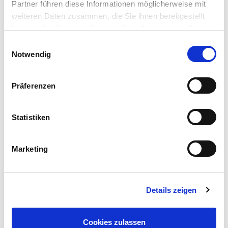
Partner führen diese Informationen möglicherweise mit
weiteren Daten zusammen, die Sie ihnen bereitgestellt
haben oder die sie im Rahmen Ihrer Nutzung der Dienste
gesammelt haben.
Einwilligungsauswahl
Notwendig
Präferenzen
AGB
WIDERRUFSBELEHRUNG
VERSANDKOSTEN
GEWÄHRLEISTUNG
Statistiken
IMPRESSUM
NUTZUNGSBEDINGUNGEN
DATENSCHUTZ
Marketing
COOKIES
Instagram
NEWSLETTER ABONNIEREN
Details zeigen
Werbeaktionen, neue Produkte und Sonderangebote. Direkt in deinem
Posteingang.
SUCHEN
ABONNIEREN
Cookies zulassen